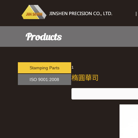
Products
Stamping Parts
1
楕圓華司
ISO 9001:2008