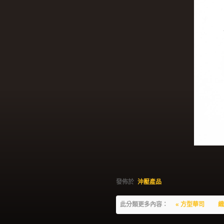
發佈於
沖壓產品
此分類更多內容：
« 方型華司
織